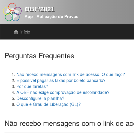
OBF/2021
App - Aplicação de Provas
início
Perguntas Frequentes
Não recebo mensagens com link de acesso. O que faço?
É possível pagar as taxas por boleto bancário?
Por que tarefas?
A OBF não exige comprovação de escolaridade?
Desconfigurei a planilha?
O que é Grau de Liberação (GL)?
Não recebo mensagens com o link de ac