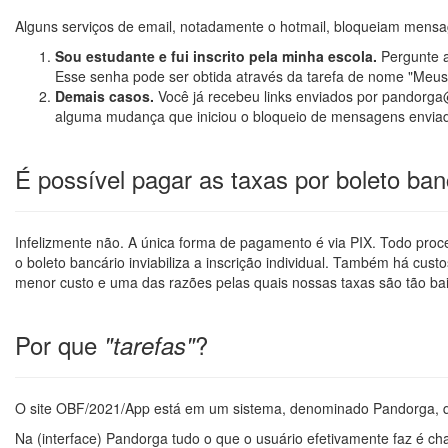
Alguns serviços de email, notadamente o hotmail, bloqueiam mensa
Sou estudante e fui inscrito pela minha escola.
Pergunte a
Esse senha pode ser obtida através da tarefa de nome "Meus
Demais casos.
Você já recebeu links enviados por pandorga@g
alguma mudança que iniciou o bloqueio de mensagens enviada
É possível pagar as taxas por boleto ban
Infelizmente não. A única forma de pagamento é via PIX. Todo proce
o boleto bancário inviabiliza a inscrição individual. Também há cu
menor custo e uma das razões pelas quais nossas taxas são tão ba
Por que
?
"tarefas"
O site OBF/2021/App está em um sistema, denominado Pandorga, que
Na (interface) Pandorga tudo o que o usuário efetivamente faz é ch