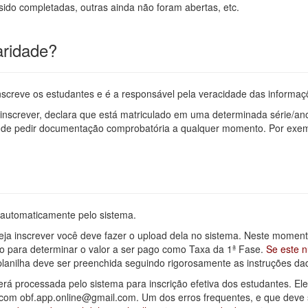
sido completadas, outras ainda não foram abertas, etc.
aridade?
inscreve os estudantes e é a responsável pela veracidade das informaç
 inscrever, declara que está matriculado em uma determinada série/ano
o de pedir documentação comprobatória a qualquer momento. Por exemp
automaticamente pelo sistema.
 inscrever você deve fazer o upload dela no sistema. Neste momento 
ito para determinar o valor a ser pago como Taxa da 1ª Fase.
Se este n
lanilha deve ser preenchida seguindo rigorosamente as instruções da
rá processada pelo sistema para inscrição efetiva dos estudantes. E
com obf.app.online@gmail.com. Um dos erros frequentes, e que deve se