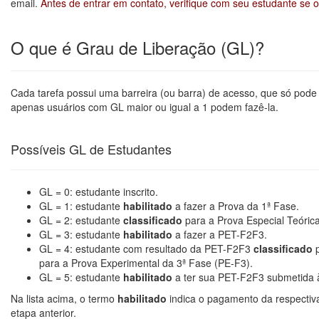
email.
Antes de entrar em contato, verifique com seu estudante se o
O que é Grau de Liberação (GL)?
Cada tarefa possui uma barreira (ou barra) de acesso, que só pode 
apenas usuários com GL maior ou igual a 1 podem fazê-la.
Possíveis GL de Estudantes
GL = 0: estudante inscrito.
GL = 1: estudante
habilitado
a fazer a Prova da 1ª Fase.
GL = 2: estudante
classificado
para a Prova Especial Teóric
GL = 3: estudante
habilitado
a fazer a PET-F2F3.
GL = 4: estudante com resultado da PET-F2F3
classificado
p
para a Prova Experimental da 3ª Fase (PE-F3).
GL = 5: estudante
habilitado
a ter sua PET-F2F3 submetida à 
Na lista acima, o termo
habilitado
indica o pagamento da respectiva
etapa anterior.