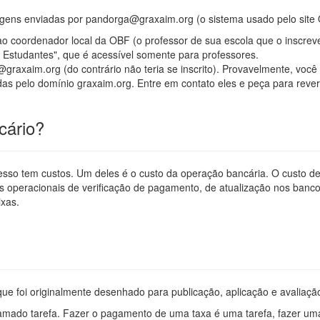
gens enviadas por pandorga@graxaim.org (o sistema usado pelo site 
o coordenador local da OBF (o professor de sua escola que o inscreveu
 Estudantes", que é acessível somente para professores.
raxaim.org (do contrário não teria se inscrito). Provavelmente, você 
s pelo domínio graxaim.org. Entre em contato eles e peça para rever
cário?
sso tem custos. Um deles é o custo da operação bancária. O custo de 
stos operacionais de verificação de pagamento, de atualização nos ba
ixas.
 foi originalmente desenhado para publicação, aplicação e avaliação
amado tarefa. Fazer o pagamento de uma taxa é uma tarefa, fazer uma 