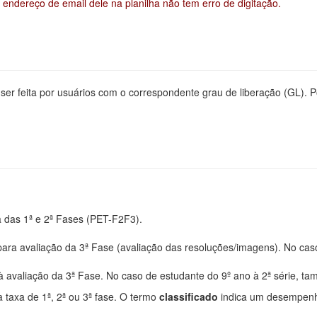
 endereço de email dele na planilha não tem erro de digitação.
ser feita por usuários com o correspondente grau de liberação (GL). P
a das 1ª e 2ª Fases (PET-F2F3).
ara avaliação da 3ª Fase (avaliação das resoluções/imagens). No caso
avaliação da 3ª Fase. No caso de estudante do 9º ano à 2ª série, ta
 taxa de 1ª, 2ª ou 3ª fase. O termo
classificado
indica um desempenho