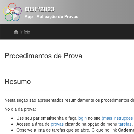
OBF/2023
App - Aplicação de Provas
início
Procedimentos de Prova
Resumo
Nesta seção são apresentados resumidamente os procedimentos de 
No dia da prova:
Use seu par email/senha e faça
login
no site
(mais instruções
Acesse a área de
provas
clicando na opção de menu
tarefas
.
Observe a lista de tarefas que se abre. Clique no link
Cadern