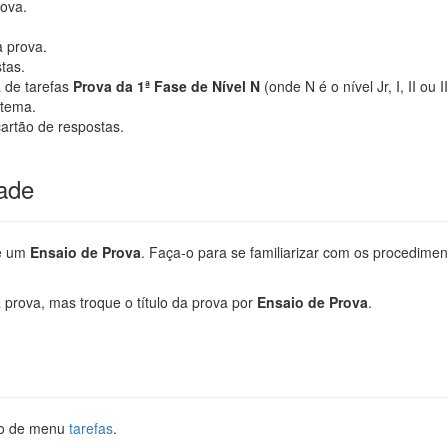
ova.
a prova.
tas.
a de tarefas
Prova da 1ª Fase de Nível N
(onde N é o nível Jr, I, II ou 
stema.
cartão de respostas.
dade
ce um
Ensaio de Prova
. Faça-o para se familiarizar com os procedimen
 prova, mas troque o título da prova por
Ensaio de Prova
.
ção de menu
tarefas
.