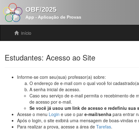
OBF/2025
App - Aplicação de Provas
início
Estudantes: Acesso ao Site
Informe-se com seu(sua) professor(a) sobre:
O endereço de e-mail com o qual você foi cadastrado(a
A senha inicial de acesso.
Caso seu serviço de e-mail permita o recebimento de 
de acesso por e-mail.
Se você já usou um link de acesso e redefiniu sua 
Acesse o menu
Login
e use o par
e-mail/senha
para entrar na
Após o login, o site exibirá uma mensagem de boas-vindas e 
Para realizar a prova, acesse a área de
Tarefas
.