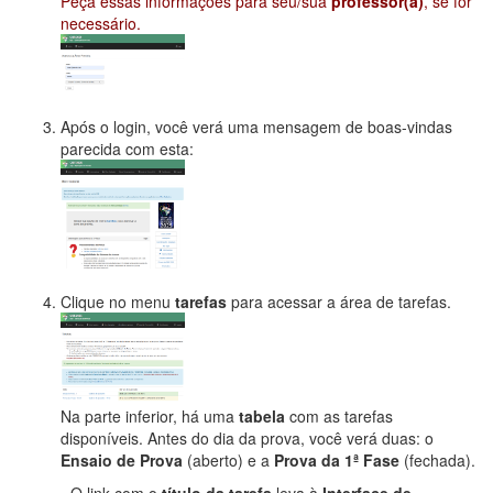
Peça essas informações para seu/sua
professor(a)
, se for
necessário.
Após o login, você verá uma mensagem de boas-vindas
parecida com esta:
Clique no menu
tarefas
para acessar a área de tarefas.
Na parte inferior, há uma
tabela
com as tarefas
disponíveis. Antes do dia da prova, você verá duas: o
Ensaio de Prova
(aberto) e a
Prova da 1ª Fase
(fechada).
- O link com o
título da tarefa
leva à
Interface de