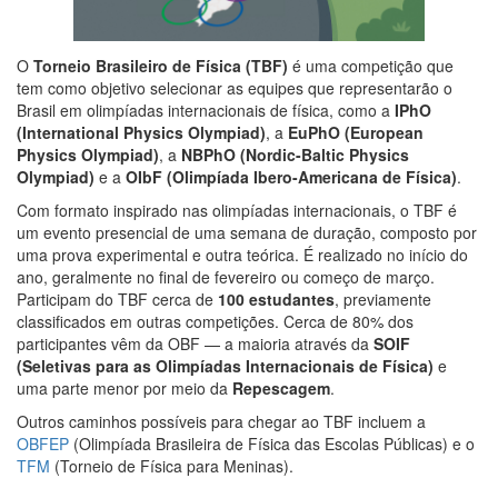
O
Torneio Brasileiro de Física (TBF)
é uma competição que
tem como objetivo selecionar as equipes que representarão o
Brasil em olimpíadas internacionais de física, como a
IPhO
(International Physics Olympiad)
, a
EuPhO (European
Physics Olympiad)
, a
NBPhO (Nordic-Baltic Physics
Olympiad)
e a
OIbF (Olimpíada Ibero-Americana de Física)
.
Com formato inspirado nas olimpíadas internacionais, o TBF é
um evento presencial de uma semana de duração, composto por
uma prova experimental e outra teórica. É realizado no início do
ano, geralmente no final de fevereiro ou começo de março.
Participam do TBF cerca de
100 estudantes
, previamente
classificados em outras competições. Cerca de 80% dos
participantes vêm da OBF — a maioria através da
SOIF
(Seletivas para as Olimpíadas Internacionais de Física)
e
uma parte menor por meio da
Repescagem
.
Outros caminhos possíveis para chegar ao TBF incluem a
OBFEP
(Olimpíada Brasileira de Física das Escolas Públicas) e o
TFM
(Torneio de Física para Meninas).