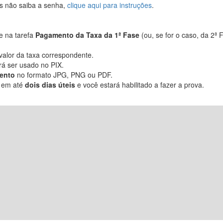
s não saiba a senha,
clique aqui para instruções
.
ue na tarefa
Pagamento da Taxa da 1ª Fase
(ou, se for o caso, da 2ª 
alor da taxa correspondente.
á ser usado no PIX.
ento
no formato JPG, PNG ou PDF.
o em até
dois dias úteis
e você estará habilitado a fazer a prova.