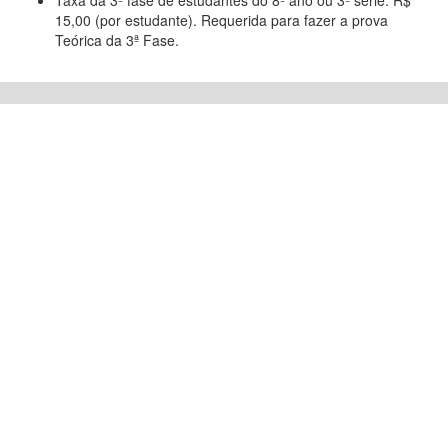
Taxa da 3ª fase de estudantes do 8º ano ou 3ª série: R$
15,00 (por estudante). Requerida para fazer a prova
Teórica da 3ª Fase.