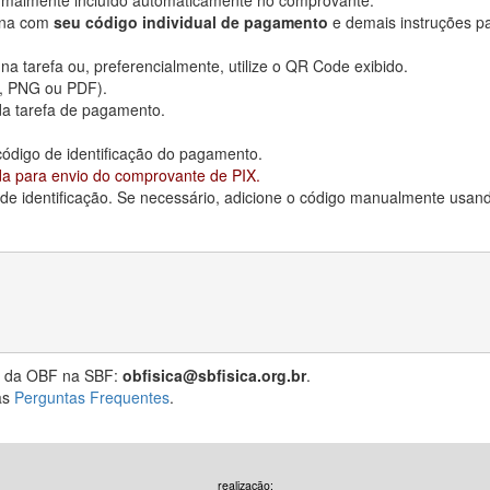
ormalmente incluído automaticamente no comprovante.
gina com
seu código individual de pagamento
e demais instruções pa
na tarefa ou, preferencialmente, utilize o QR Code exibido.
G, PNG ou PDF).
da tarefa de pagamento.
código de identificação do pagamento.
 para envio do comprovante de PIX.
 de identificação. Se necessário, adicione o código manualmente usa
ria da OBF na SBF:
obfisica@sbfisica.org.br
.
as
Perguntas Frequentes
.
realização: