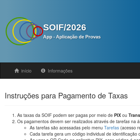
SOIF/2026
App - Aplicação de Provas
início
Informações
Instruções para Pagamento de Taxas
As taxas da SOIF podem ser pagas por meio de
PIX
ou
Trans
Os pagamentos devem ser realizados através de
tarefas
na á
As tarefas são acessadas pelo menu
Tarefas
(acesso re
Cada tarefa gera um código individual de identificação