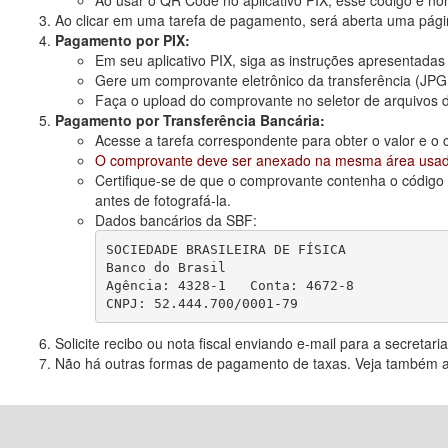
Ao usar o QR Code no aplicativo PIX, esse código é n
Ao clicar em uma tarefa de pagamento, será aberta uma pá
Pagamento por PIX:
Em seu aplicativo PIX, siga as instruções apresentadas 
Gere um comprovante eletrônico da transferência (JP
Faça o upload do comprovante no seletor de arquivos 
Pagamento por Transferência Bancária:
Acesse a tarefa correspondente para obter o valor e o 
O comprovante deve ser anexado na mesma área usada
Certifique-se de que o comprovante contenha o código
antes de fotografá-la.
Dados bancários da SBF:
SOCIEDADE BRASILEIRA DE FÍSICA

Banco do Brasil

Agência: 4328-1   Conta: 4672-8

Solicite recibo ou nota fiscal enviando e-mail para a secreta
Não há outras formas de pagamento de taxas. Veja também 