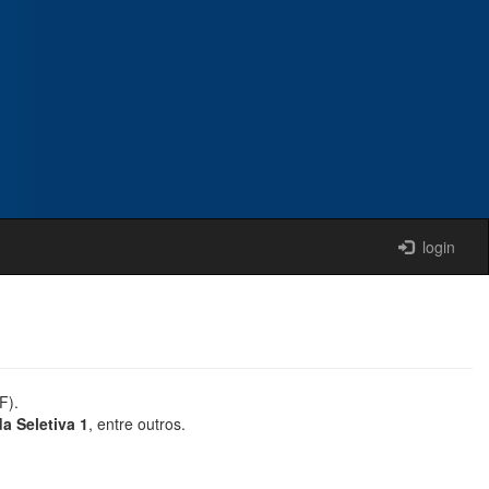
login
F).
a Seletiva 1
, entre outros.