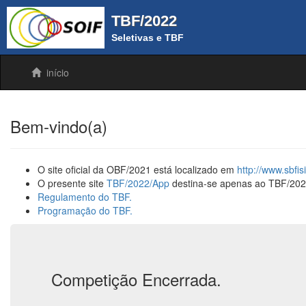
TBF/2022
Seletivas e TBF
início
Bem-vindo(a)
O site oficial da OBF/2021 está localizado em
http://www.sbfis
O presente site
TBF/2022/App
destina-se apenas ao TBF/202
Regulamento do TBF.
Programação do TBF.
Competição Encerrada.